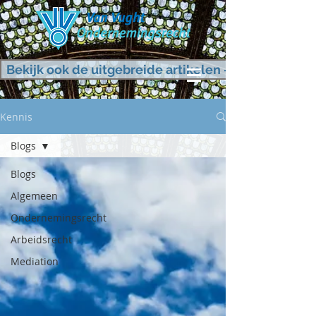
Bekijk ook de uitgebreide artikelen - KLIK HIER
Kennis
Blogs
Blogs
Algemeen
Ondernemingsrecht
Arbeidsrecht
Mediation