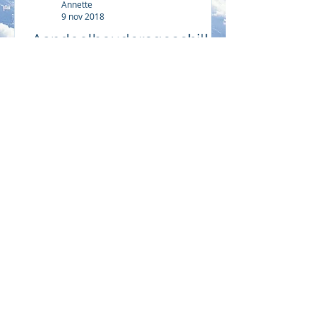
Annette
9 nov 2018
Aandeelhoudersgeschillen
- voorkomen en genezen
Welke oplossingen biedt het recht
aan aandeelhouders of vennoten die
met ruzie uit elkaar gaan? En
mediation als alternatief.