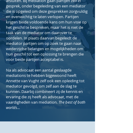
afsluiten. Bij mediation gaan partijen zelf in
gesprek, onder begeleiding van een mediator
die is opgeleid om deze gesprekken zorgvuldig
en evenwichtig te laten verlopen. Partijen
krijgen beide voldoende kans om hun visie op
het geschil te bespreken, maar het is niet de
taak van de mediator om daarover te
oordelen. In plaats daarvan begeleidt de
mediator partijen om op zoek te gaan naar
wederzijdse belangen en mogelijkheden om
hun geschil tot een oplossing te brengen die
voor beide partijen acceptabel is.
Na als advocaat een aantal geslaagde
mediations te hebben bijgewoond heeft
Annette van Vught zelf ook een opleiding tot
mediator gevolgd, om zelf aan de slag te
kunnen. Daarbij combineert zij de kennis en
ervaring die zij heeft als advocaat, met de
vaardigheden van mediation.
The best of both
worlds...