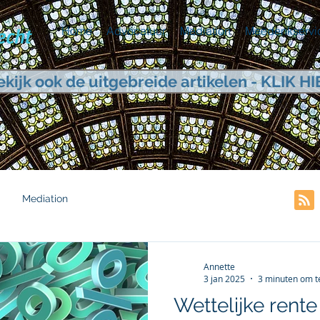
Home
Advocatuur
Mediation
Meedenkservi
ekijk ook de uitgebreide artikelen - KLIK HI
Mediation
Annette
3 jan 2025
3 minuten om t
Wettelijke rent