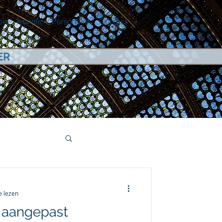
ce
Kennis
Personalia
Contact
ER
e lezen
e aangepast