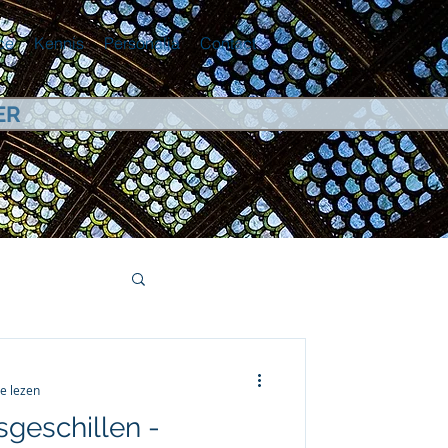
ce
Kennis
Personalia
Contact
ER
e lezen
geschillen -