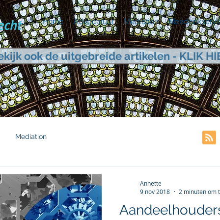
Home
Advocatuur
Mediation
Meedenkservi
ekijk ook de uitgebreide artikelen - KLIK HI
Mediation
Annette
9 nov 2018
2 minuten om t
Aandeelhouders