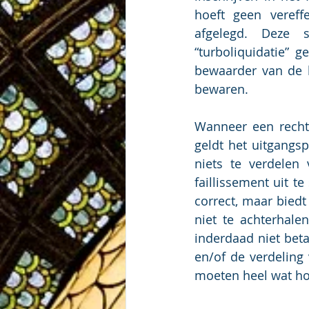
hoeft geen veref
afgelegd. Deze 
“turboliquidatie” 
bewaarder van de b
bewaren.
Wanneer een recht
geldt het uitgangsp
niets te verdelen
faillissement uit t
correct, maar biedt
niet te achterhale
inderdaad niet bet
en/of de verdeling
moeten heel wat h