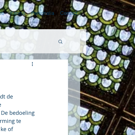
ce
Kennis
Personalia
Contact
dt de 
e 
. De bedoeling 
rming te 
ke of 