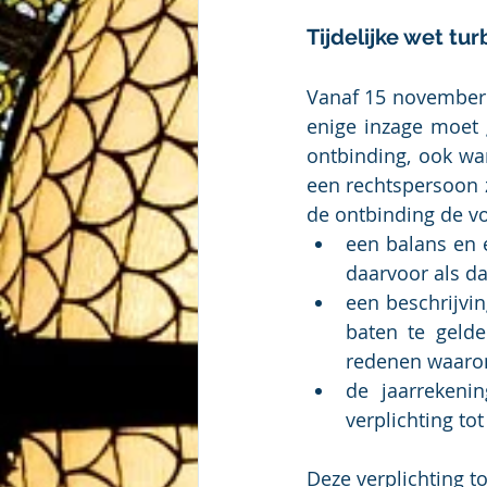
Tijdelijke wet tur
Vanaf 15 november 
enige inzage moet 
ontbinding, ook wa
een rechtspersoon z
de ontbinding de v
een balans en e
daarvoor als d
een beschrijvin
baten te gelde
redenen waarom
de jaarrekeni
verplichting to
Deze verplichting t