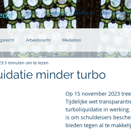
Home
Advocatuur
Mediation
Meedenkservi
gsrecht
Arbeidsrecht
Mediation
23
3 minuten om te lezen
uidatie minder turbo
Op 15 november 2023 tree
Tijdelijke wet transparanti
turboliquidatie in werking
is om schuldeisers besche
bieden tegen al te makkelij