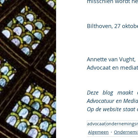
misschien wordt het
Bilthoven, 27 oktob
Annette van Vught,
Advocaat en media
Deze blog maakt o
Advocatuur en Media
Op de website staat
advocaat
ondernemingsr
Algemeen
Ondernemi