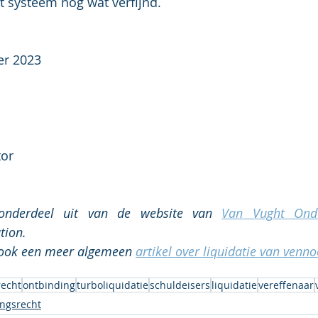
 systeem nog wat verfijnd.
er 2023
tor
nderdeel uit van de website van 
Van Vught Onde
tion.
 ook een meer algemeen 
artikel over liquidatie van ven
echt
ontbinding
turboliquidatie
schuldeisers
liquidatie
vereffenaar
ngsrecht