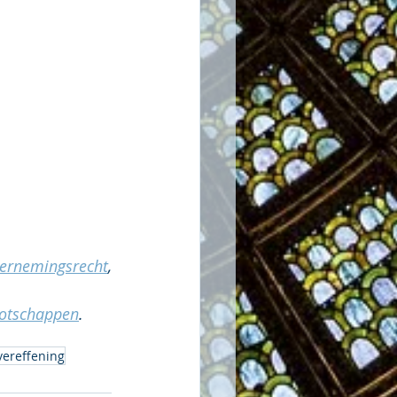
rnemingsrecht
, 
nootschappen
. 
vereffening