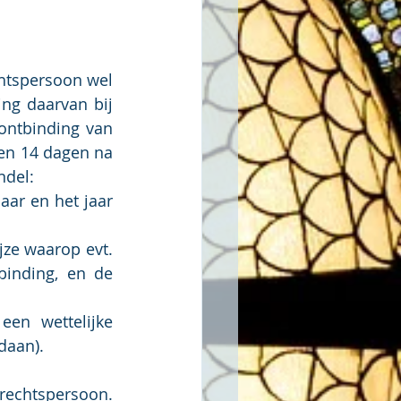
htspersoon wel 
ng daarvan bij 
ontbinding van 
en 14 dagen na 
ndel:
ar en het jaar 
ze waarop evt. 
inding, en de 
en wettelijke 
daan).
rechtspersoon. 