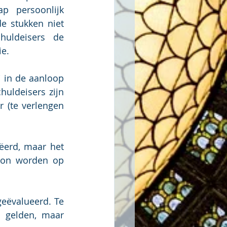
 persoonlijk 
e stukken niet 
uldeisers de 
ie.
 in de aanloop 
uldeisers zijn 
 (te verlengen 
erd, maar het 
kon worden op 
eëvalueerd. Te 
 gelden, maar 