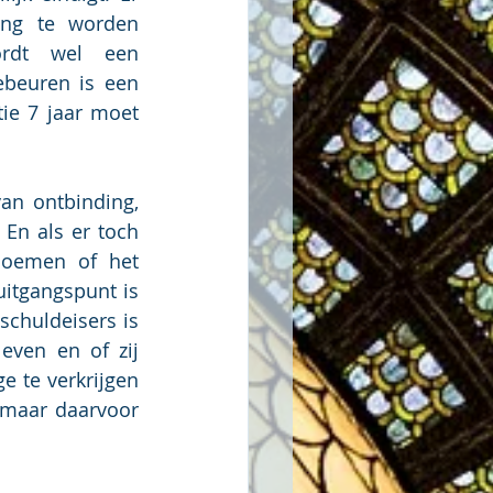
ng te worden 
rdt wel een 
beuren is een 
e 7 jaar moet 
n ontbinding, 
En als er toch 
noemen of het 
itgangspunt is 
chuldeisers is 
ven en of zij 
 te verkrijgen 
 maar daarvoor 