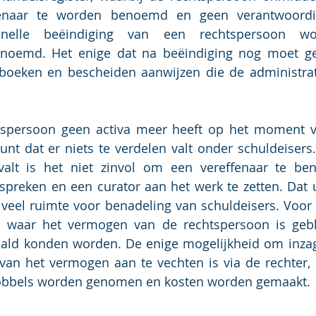
fenaar te worden benoemd en geen verantwoordi
snelle beëindiging van een rechtspersoon wo
genoemd. Het enige dat na beëindiging nog moet ge
oeken en bescheiden aanwijzen die de administrati
spersoon geen activa meer heeft op het moment va
unt dat er niets te verdelen valt onder schuldeisers. 
 valt is het niet zinvol om een vereffenaar te be
e spreken en een curator aan het werk te zetten. Dat u
 veel ruimte voor benadeling van schuldeisers. Voor s
n waar het vermogen van de rechtspersoon is geble
aald konden worden. De enige mogelijkheid om inzage
 van het vermogen aan te vechten is via de rechter,
obbels worden genomen en kosten worden gemaakt.