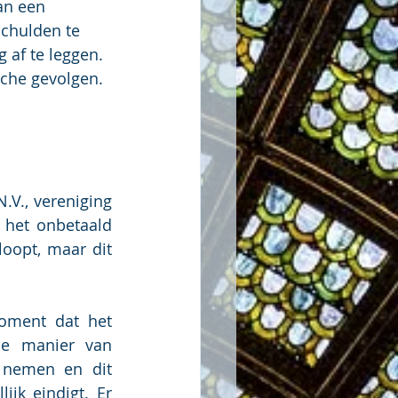
an een 
chulden te 
af te leggen.  
ische gevolgen.
V., vereniging 
 het onbetaald 
oopt, maar dit 
oment dat het 
de manier van 
 nemen en dit 
k eindigt. Er  