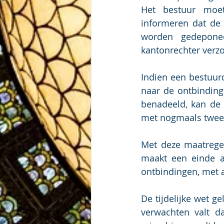
Het bestuur moet
informeren dat de 
worden gedepone
kantonrechter verzo
Indien een bestuurd
naar de ontbinding
benadeeld, kan de 
met nogmaals twee 
Met deze maatregel
maakt een einde a
ontbindingen, met a
De tijdelijke wet g
verwachten valt d