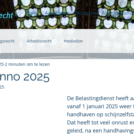
Home
Advocatuur
Mediation
Meedenkservi
gsrecht
Arbeidsrecht
Mediation
25
2 minuten om te lezen
anno 2025
25
De Belastingdienst heeft 
vanaf 1 januari 2025 weer 
handhaven op schijnzelfst
Dat heeft tot veel onrust e
geleid, na een handhavin