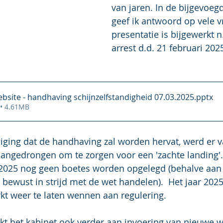
van jaren. In de
bijgevoegd
geef ik antwoord op vele v
presentatie is bijgewerkt n
arrest d.d. 21 februari 202
ebsite - handhaving schijnzelfstandigheid 07.03.2025
.pptx
• 4.61MB
ging dat de handhaving zal worden hervat, werd er v
ngedrongen om te zorgen voor een 'zachte landing'.
 2025 nog geen boetes worden opgelegd (behalve aan
ewust in strijd met de wet handelen).  Het jaar 2025
kt weer te laten wennen aan regulering.
rkt het kabinet ook verder aan invoering van nieuwe w