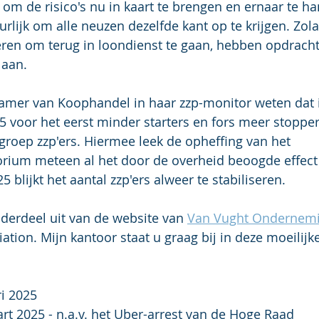
n om de risico's nu in kaart te brengen en ernaar te h
uurlijk om alle neuzen dezelfde kant op te krijgen. Zol
en om terug in loondienst te gaan, hebben opdracht
 aan.
Kamer van Koophandel in haar zzp-monitor weten dat
5 voor het eerst minder starters en fors meer stoppe
 groep zzp'ers. Hiermee leek de opheffing van het 
ium meteen al het door de overheid beoogde effect 
5 blijkt het aantal zzp'ers alweer te stabiliseren.
derdeel uit van de website van 
Van Vught Ondernemi
tion. Mijn kantoor staat u graag bij in deze moeilijk
ri 2025
rt 2025 - n.a.v. het Uber-arrest van de Hoge Raad