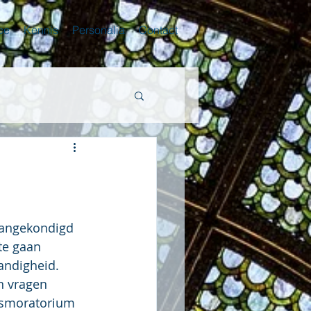
ce
Kennis
Personalia
Contact
aangekondigd 
te gaan 
andigheid. 
n vragen 
gsmoratorium 