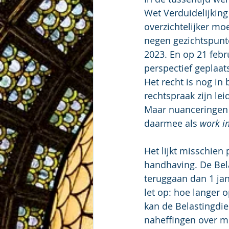
Wet Verduidelijking
overzichtelijker mo
negen gezichtspunte
2023. En op 21 febr
perspectief geplaats
Het recht is nog in 
rechtspraak zijn le
Maar nuanceringen i
daarmee als 
work i
Het lijkt misschien
handhaving. De Bela
teruggaan dan 1 ja
let op: hoe langer o
kan de Belastingdien
naheffingen over me