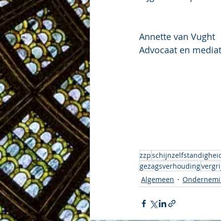
Annette van Vught
Advocaat en media
zzp
schijnzelfstandighei
gezagsverhouding
vergr
Algemeen
Ondernemi