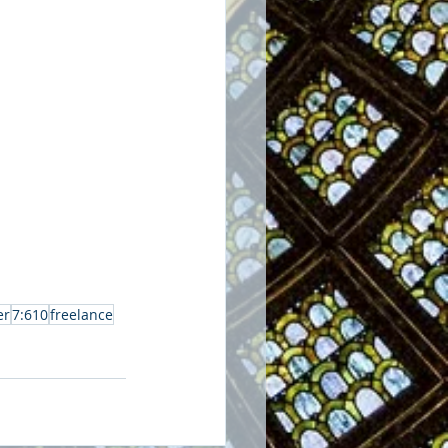
er
7:610
freelance