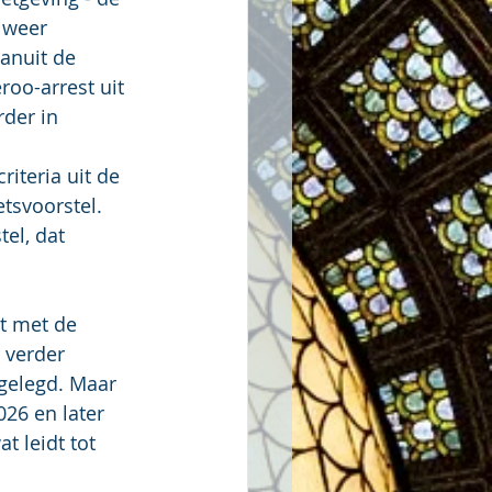
 weer 
anuit de 
oo-arrest uit 
der in 
iteria uit de 
tsvoorstel.  
el, dat 
dt met de 
 verder 
gelegd. Maar 
026 en later 
t leidt tot 