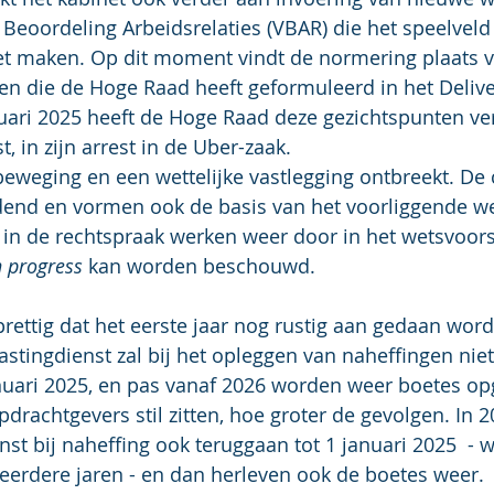
 Beoordeling Arbeidsrelaties (VBAR) die het speelveld
et maken. Op dit moment vindt de normering plaats v
n die de Hoge Raad heeft geformuleerd in het Deliver
uari 2025 heeft de Hoge Raad deze gezichtspunten ver
t, in zijn arrest in de Uber-zaak. 
beweging en een wettelijke vastlegging ontbreekt. De cr
idend en vormen ook de basis van het voorliggende we
n de rechtspraak werken weer door in het wetsvoorst
n progress
 kan worden beschouwd. 
 prettig dat het eerste jaar nog rustig aan gedaan wor
stingdienst zal bij het opleggen van naheffingen niet
nuari 2025, en pas vanaf 2026 worden weer boetes op
pdrachtgevers stil zitten, hoe groter de gevolgen. In 2
st bij naheffing ook teruggaan tot 1 januari 2025  - wa
erdere jaren - en dan herleven ook de boetes weer. 