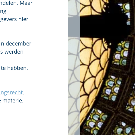
andelen. Maar 
ang 
gevers hier 
 in december 
rs werden 
te hebben. 
ngsrecht
, 
e materie.