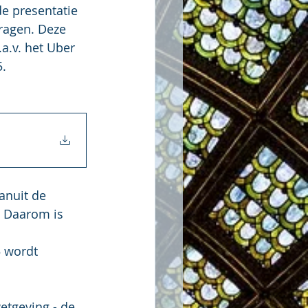
e presentatie 
ragen. Deze 
.a.v. het Uber 
5.
anuit de 
 Daarom is 
 
 wordt 
etgeving - de 