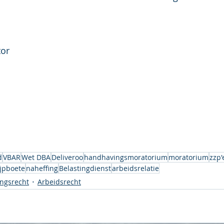
tor
d
VBAR
Wet DBA
Deliveroo
handhavingsmoratorium
moratorium
zzp'
ijpboete
naheffing
Belastingdienst
arbeidsrelatie
ngsrecht
Arbeidsrecht